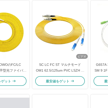
ビデオ
COWOのFC/LC
SC LC FC ST マルチモード
G657A 
M 装甲型光ファイバー
OM1 62.5/125um PVC LSZH ジ
SM 9 
でネットワークを
ャケット 装甲型光ファイバーパ
バ パ
をゲット
最安値をゲット
最
レードします
ッチコード