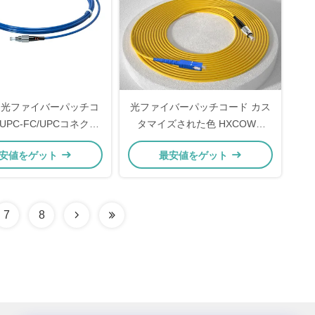
甲光ファイバーパッチコ
光ファイバーパッチコード カス
/UPC-FC/UPCコネクタ
タマイズされた色 HXCOWO
ルモード・シンプレック
FTTH SC/FC UPC APC 装甲式
安値をゲット
最安値をゲット
ス 3.0 1M-10M
SM MM SX DX 光ファイバーケ
ーブルパッチ
7
8