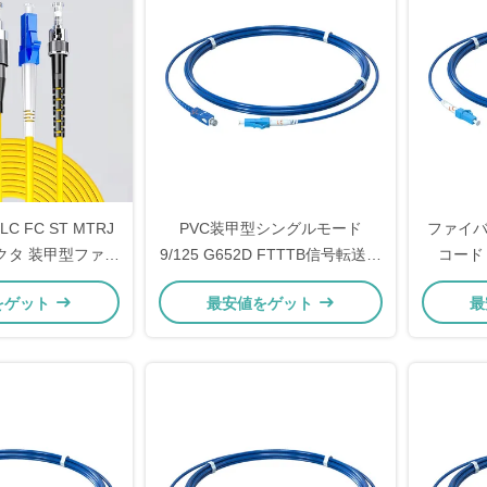
LC FC ST MTRJ
PVC装甲型シングルモード
ファイ
ネクタ 装甲型ファイ
9/125 G652D FTTTB信号転送の
コード 
カルパッチコード
ためのSimplex SC/UPC-LC/UPC
LC/UP
をゲット
最安値をゲット
最
1
光ファイバーパッチコード
ルモード 