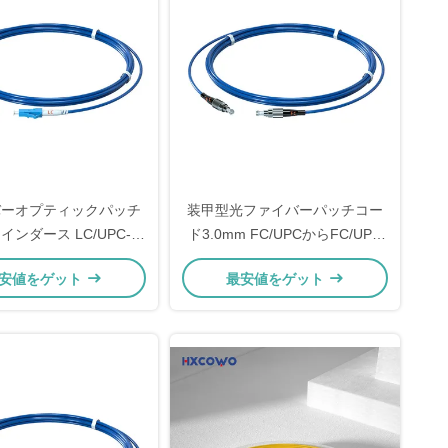
バーオプティックパッチ
装甲型光ファイバーパッチコー
インダース LC/UPC-
ド3.0mm FC/UPCからFC/UPC
C シンプレックス シング
シングルモードSM シングルコ
安値をゲット
最安値をゲット
G657A G652D 装甲
ア 1/3/5/10m