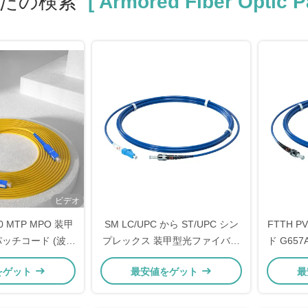
たの検索
[ Armored Fiber Optic P
ビデオ
00 MTP MPO 装甲
SM LC/UPC から ST/UPC シン
FTTH P
ッチコード (波長
プレックス 装甲型光ファイバー
ド G657A
nm/1550nm 用)
パッチコード 簡単かつ迅速な設
装甲型
をゲット
最安値をゲット
最
置