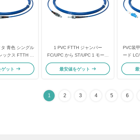
ネクタ 青色 シングル
1 PVC FTTH ジャンパー
PVC装
ックス FTTH ド
FC/UPC から ST/UPC 1 モード
ード LC
 通信 装甲型光フ
1 コア 装甲型光ファイバーパッ
シング
をゲット
最安値をゲット
最
パッチコード
チコード
1
2
3
4
5
6