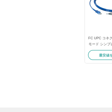
FC UPC コ
モード シンプレ
ロップケーブル
最安値
ァイバー