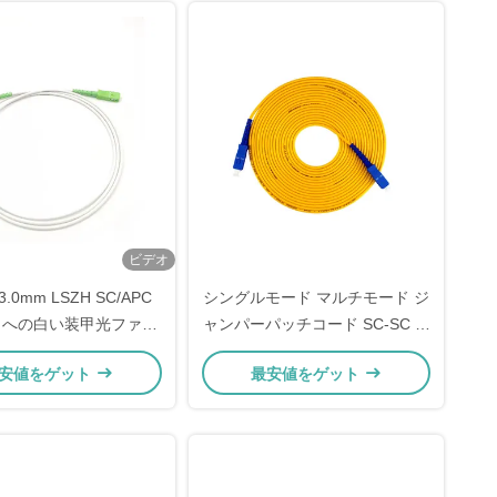
ビデオ
3.0mm LSZH SC/APC
シングルモード マルチモード ジ
1F への白い装甲光ファイ
ャンパーパッチコード SC-SC 装
ッチ コード SC/APC
甲 ファイバーオプティックパッ
安値をゲット
最安値をゲット
チコード FTTH