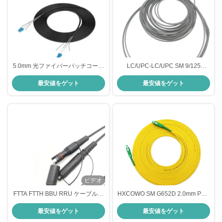
5.0mm 光ファイバーパッチコード
LC/UPC-LC/UPC SM 9/125
ケーブル シンプルLC/UPC-
7.0mm Anti Rodent Outdoor FTTA
最安値をゲット
最安値をゲット
LC/UPCシングルモードパッチケ
装甲型光ファイバーパッチコード
ーブル
1m/2m/3m/100m
ビデオ
FTTA FTTH BBU RRU ケーブルの
HXCOWO SM G652D 2.0mm PVC
ための装甲管 IP67 SC APC SM 繊
シンプレックス ファイバー パッチ
最安値をゲット
最安値をゲット
維パッチ コード
コード、カスタム長、SC/APC コ
ネクタ付き