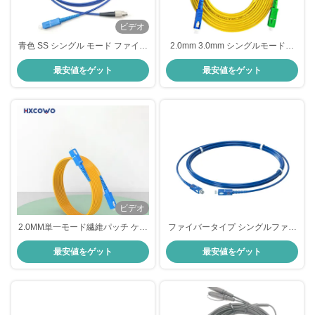
ビデオ
青色 SS シングル モード ファイバ
2.0mm 3.0mm シングルモードフ
ー パッチ コード G625D 終端ファ
ァイバーパッチコード SC SC
最安値をゲット
最安値をゲット
イバー ケーブル
APC UPCファイバージャンパー
ビデオ
2.0MM単一モード繊維パッチ ケー
ファイバータイプ シングルファイ
ブルG657A1 3M注文繊維パッチ
バー シングルモード 装甲パッチコ
最安値をゲット
最安値をゲット
ケーブル
ード SC-UPC/SC-UPC ブルー
9/125um