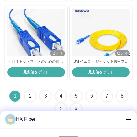
ビデオ
ビデオ
FTTN ネットワークのための青い
SM イエロー ジャケット装甲ファ
SC SM 2.0 MM 3.0 MM 1M 2M 5M
イバー パッチ コード HXCOWO
最安値をゲット
最安値をゲット
10M 装甲繊維パッチ コード
SC/UPC-LC/UPC
1
2
3
4
5
6
7
8
HX Fiber