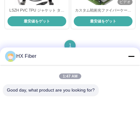
ビデオ
LSZH PVC TPU ジャケット タク
カスタム戦術光ファイバーケーブ
ティカルファイバーケーブル カス
ル TPUスパイラルタック光ファイ
最安値をゲット
最安値をゲット
タマイズ タクチカルファイバーケ
バー装甲チューブ
ーブル
1
HX Fiber
1:47 AM
クイックコンタクト
Good day, what product are you looking for?
アドレス
建物番号2, ギャオリ3丁目,タンクシア町,ドングアン,中国
電話番号
86-0769-8772-9980
電子メール