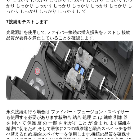
り しっかり しっかり しっかり しっかり しっかり しっかり しっ
かり しっかり しっかり しっかり しっかり しっかり しっかり し
っかり しっかり しっかり しっかり し て
7接続をテストします.
光電源計を使用して,ファイバー接続の挿入損失をテストし,接続
品質が要件を満たしていることを確認します.
永久接続を行う場合は ファイバー・フュージョン・スペイサー
も使用する必要があります核融合 結合 処理 に は,繊維 剥離 器
を 用い て 保護 層 の 一部 を 剥がす こと が 含ま れ ます繊維を
精密に切るため,そして最後に2つの繊維端と融合スペイッチを並
べ替えるため,融合スペイサーを使用します.接続の品質を確保す