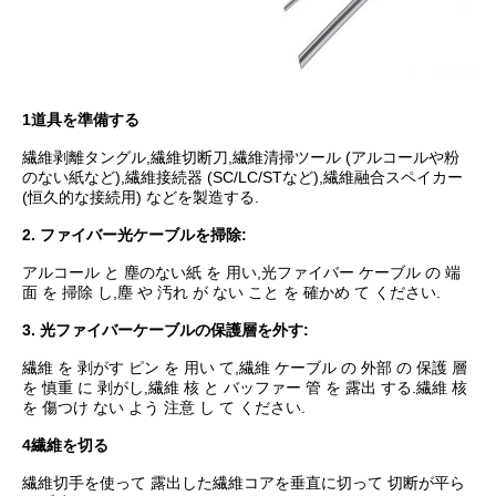
1道具を準備する
繊維剥離タングル,繊維切断刀,繊維清掃ツール (アルコールや粉
のない紙など),繊維接続器 (SC/LC/STなど),繊維融合スペイカー
(恒久的な接続用) などを製造する.
2. ファイバー光ケーブルを掃除:
アルコール と 塵のない紙 を 用い,光ファイバー ケーブル の 端
面 を 掃除 し,塵 や 汚れ が ない こと を 確かめ て ください.
3. 光ファイバーケーブルの保護層を外す:
繊維 を 剥がす ピン を 用い て,繊維 ケーブル の 外部 の 保護 層
を 慎重 に 剥がし,繊維 核 と バッファー 管 を 露出 する.繊維 核
を 傷つけ ない よう 注意 し て ください.
4繊維を切る
繊維切手を使って 露出した繊維コアを垂直に切って 切断が平ら