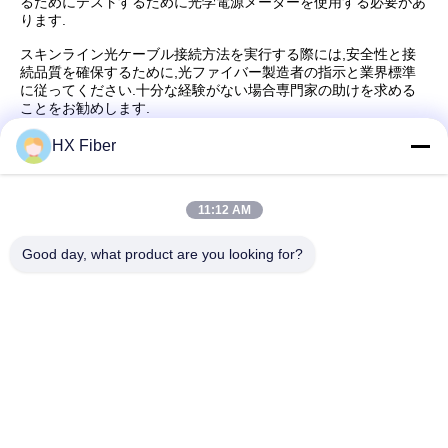
るためにテストするために光学電源メーターを使用する必要があ
ります.
スキンライン光ケーブル接続方法を実行する際には,安全性と接
続品質を確保するために,光ファイバー製造者の指示と業界標準
に従ってください.十分な経験がない場合専門家の助けを求める
ことをお勧めします.
(情報源:東元 HXファイバーテクノロジー株式会社)
HX Fiber
11:12 AM
クイックコンタクト
Good day, what product are you looking for?
アドレス
建物番号2, ギャオリ3丁目,タンクシア町,ドングアン,中国
電話番号
86-0769-8772-9980
電子メール
sales@hxfiber.com