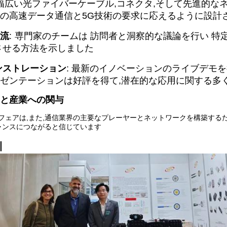
幅広い光ファイバーケーブル,コネクタ,そして先進的な
の高速データ通信と5G技術の要求に応えるように設計
流
:
専門家のチームは 訪問者と洞察的な議論を行い 特
させる方法を示しました
ンストレーション
: 最新のイノベーションのライブデモを
ゼンテーションは好評を得て,潜在的な応用に関する多
と産業への関与
オフェアは,また,通信業界の主要なプレーヤーとネットワークを構築す
ャンスにつながると信じています
訓