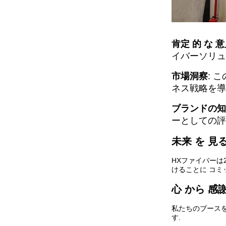
肯定 的 な 
イバーソリュ
市場洞察
: 
ネス戦略を導
ブランドの知
ーとしての評
未来 を 見
HXファイバーは
けることに コ
心 から 感
私たちのブースを
す.