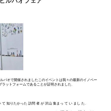
ECビルバオフェア
いビルバオで開催されましたこのイベントは我々の最新のイノベー
プラットフォームであることが証明されました.
て 知りたかった 訪問 者 が 沢山 集まっ て い まし た.