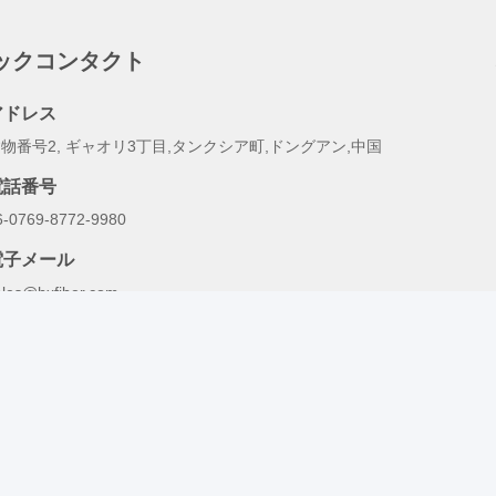
ックコンタクト
アドレス
物番号2, ギャオリ3丁目,タンクシア町,ドングアン,中国
電話番号
6-0769-8772-9980
電子メール
ales@hxfiber.com