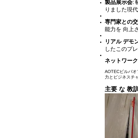
製品展示会
:
りました現代
専門家との交
能力を 向上
リアル デモ
したこのプレ
ネットワーク
AOTECビルバ
力とビジネスチ
主要 な 教