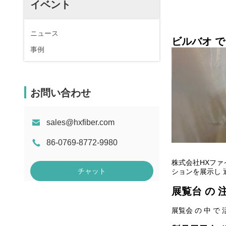
イベント
ニュース
ビルバオ で
事例
お問い合わせ
sales@hxfiber.com
86-0769-8772-9980
株式会社HXファ
チャット
ションを展示し
展覧台 の 
展覧会 の 中 で