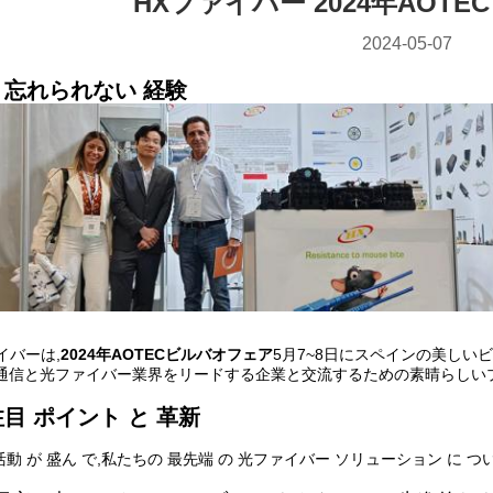
HXファイバー 2024年AOT
2024-05-07
 忘れられない 経験
イバーは,
2024年AOTECビルバオフェア
5月7~8日にスペインの美し
 通信と光ファイバー業界をリードする企業と交流するための素晴らしい
注目 ポイント と 革新
 活動 が 盛ん で,私たちの 最先端 の 光ファイバー ソリューション に つい 