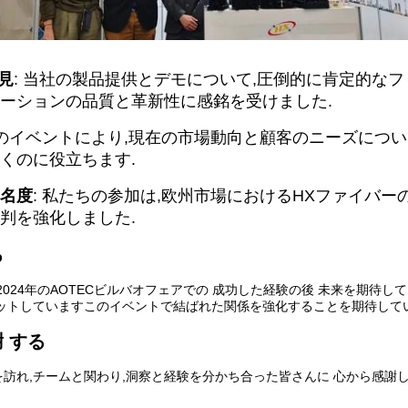
意見
: 当社の製品提供とデモについて,圧倒的に肯定的なフ
ーションの品質と革新性に感銘を受けました.
このイベントにより,現在の市場動向と顧客のニーズにつ
くのに役立ちます.
名度
: 私たちの参加は,欧州市場におけるHXファイバ
判を強化しました.
る
2024年のAOTECビルバオフェアでの 成功した経験の後 未来を期待
ミットしていますこのイベントで結ばれた関係を強化することを期待してい
謝 する
訪れ,チームと関わり,洞察と経験を分かち合った皆さんに 心から感謝