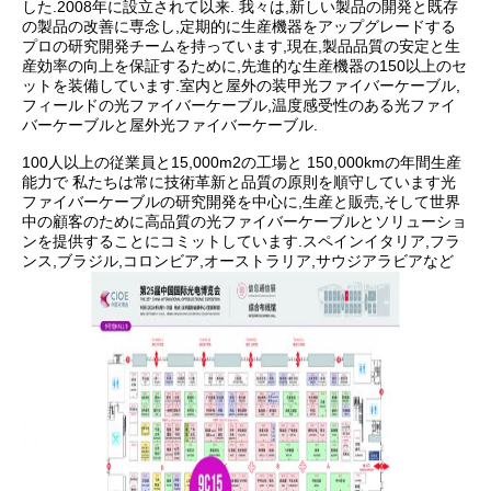
した.2008年に設立されて以来. 我々は,新しい製品の開発と既存
の製品の改善に専念し,定期的に生産機器をアップグレードする
プロの研究開発チームを持っています,現在,製品品質の安定と生
産効率の向上を保証するために,先進的な生産機器の150以上のセ
ットを装備しています.室内と屋外の装甲光ファイバーケーブル,
フィールドの光ファイバーケーブル,温度感受性のある光ファイ
バーケーブルと屋外光ファイバーケーブル.
100人以上の従業員と15,000m2の工場と 150,000kmの年間生産
能力で 私たちは常に技術革新と品質の原則を順守しています光
ファイバーケーブルの研究開発を中心に,生産と販売,そして世界
中の顧客のために高品質の光ファイバーケーブルとソリューショ
ンを提供することにコミットしています.スペインイタリア,フラ
ンス,ブラジル,コロンビア,オーストラリア,サウジアラビアなど