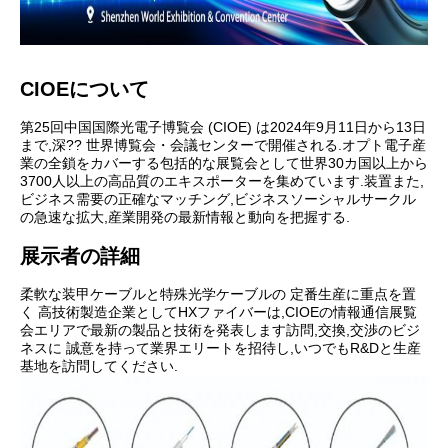
CIOEについて
第25回中国国際光電子博覧会 (CIOE) は2024年9月11日から13日
まで,深?? 世界博覧会・会議センターで開催される.オプト電子産
業の全鎖をカバーする包括的な展覧会として世界30カ国以上から
3700人以上の高品質のエキスポーターを集めています.装置また,
ビジネス需要の正確なマッチング,ビジネスソーシャルサークル
の急速な拡大,産業開発の最新情報と動向を把握する.
展示者の詳細
柔軟な装甲ケーブルと特殊光学ケーブルの 定番生産に重点を置
く 高技術製造企業としてHXファイバーは,CIOEの情報通信展覧
会エリアで最新の製品と技術を発表します訪問,交換,交渉のビジ
ネスに 誠意を持って業界エリートを招待し,いつでもR&Dと生産
基地を訪問してください.