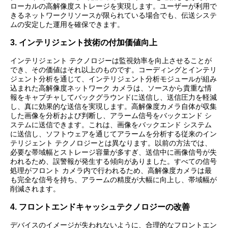
ローカルの高解像度ストレージを実現します。ユーザーが利用で
きるネットワークリソースが限られている場合でも、伝送システ
ムの安定した運用を確保できます。
3. インテリジェント技術の付加価値向上
インテリジェント テクノロジーは監視効率を向上させることが
でき、その価値はそれ以上のものです。コーディングとインテリ
ジェント分析を通じて、インテリジェント分析モジュールが組み
込まれた高解像度ネットワーク カメラは、ソースから貴重な情
報をキャプチャしてバックグラウンドに送信し、送信圧力を軽減
し、真に効果的な送信を実現します。高解像度カメラ自体が収集
した画像を分析および判断し、アラーム信号をバックエンド シ
ステムに送信できます。これは、画像をバックエンド システム
に送信し、ソフトウェアを通じてアラームを分析する従来のイン
テリジェント テクノロジーとは異なります。以前の方法では、
必要な帯域幅とストレージ容量が多すぎ、送信中に画像信号が失
われるため、誤警報が発生する傾向がありました。すべての信号
処理がフロント カメラ内で行われるため、高解像度カメラは最
も完全な信号を持ち、アラームの精度が大幅に向上し、帯域幅が
削減されます。
4. フロントエンドキャッシュテクノロジーの改善
デバイスのイメージが失われないように、合理的なフロントエン