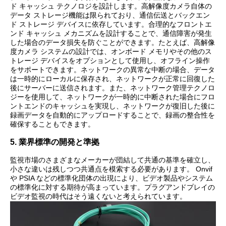
ド キャッシュ テクノロジを設計します。高解像度カメラ自体の
データ ストレージ機能は限られており、通信伝送とバックエン
ド ストレージ デバイスに依存しています。合理的なフロントエ
ンド キャッシュ メカニズムを設計することで、通信障害が発生
した場合のデータ損失を防ぐことができます。たとえば、高解像
度カメラ システムの設計では、オンボード メモリやその他のス
トレージ デバイスをオプションとして使用し、オフライン操作
をサポートできます。ネットワークの異常な中断の場合、データ
は一時的にローカルに保存され、ネットワークが正常に回復した
後にサーバーに送信されます。また、ネットワーク管理テクノロ
ジーを使用して、ネットワークが一時的に中断された場合にフロ
ントエンドのキャッシュを実現し、ネットワークが復旧した後に
録画データを自動的にアップロードすることで、録画の整合性を
確保することもできます。
5. 業界標準の開発と準拠
監視市場のさまざまなメーカーが団結して共通の基準を確立し、
小さな違いは残しつつ共通点を模索する必要があります。 Onvif
や PSIA などの標準化団体の出現により、ビデオ製品やシステム
の標準化に対する期待が高まっています。プラグアンドプレイの
ビデオ監視の時代はそう遠くないと考えられています。