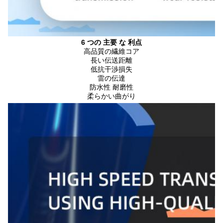
6 つの 主要 な 利点
高品質の繊維コア
長い伝送距離
低抗干渉損失
雷の伝達
防水性 耐磨性
柔らかい曲がり