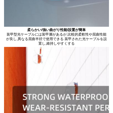
柔らかい/強い曲がり性能/設置が簡単
装甲型光ケーブルには装甲層があるが,比較的柔軟性や屈曲性能
が良し,異なる屈曲半径で使用できる.装甲された光ケーブルを設
置し,維持しやすくする