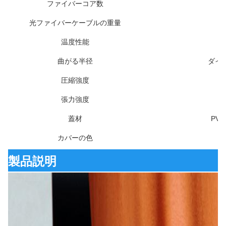
ファイバーコア数
光ファイバーケーブルの重量
温度性能
曲がる半径
ダイナ
圧縮強度
張力強度
蓋材
PVC
カバーの色
製品説明