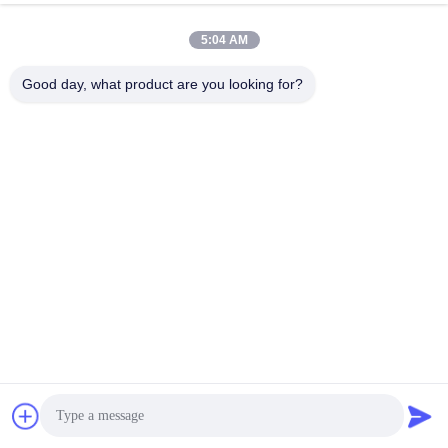
5:04 AM
Good day, what product are you looking for?
高品質の材料の選択/外皮の材料
光ケーブルを湿度,化学物質,その他の環境要因から保護するため
に使用されます.
Select the appropriate outer sheath material according to 
specific application scenarios and needs to ensure that the 
armored optical cable has good protection performance in 
various working environments