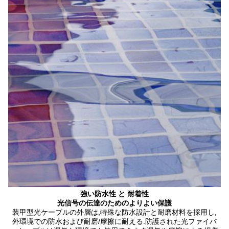
強い防水性 と 耐着性
光信号の伝達のためのよりよい保護
装甲型光ケーブルの外層は,特殊な防水設計と耐磨材料を採用し,
外環境での防水および耐磨/摩擦に耐える.防護された光ファイバ