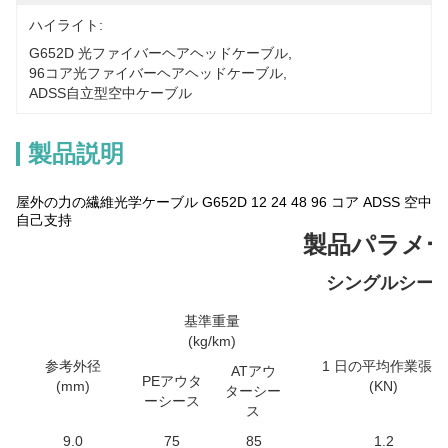
ハイライト:
G652D 光ファイバーヘアヘッドケーブル
, 
96コア光ファイバーヘアヘッドケーブル
, 
ADSS自立型空中ケーブル
製品説明
屋外の力の繊維光学ケーブル G652D 12 24 48 96 コア ADSS 空中
自己支持
製品パラメ
シングルシー
基準重量
(kg/km)
参考外径
1 日の平均作業張力
ATアウ
PEアウタ
(mm)
(KN)
ターシー
ーシース
ス
9.0
75
85
1.2