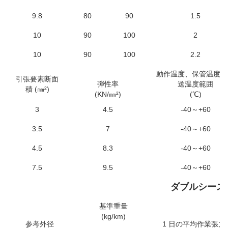
9.8
80
90
1.5
10
90
100
2
10
90
100
2.2
動作温度、保管温度、
引張要素断面
弾性率
送温度範囲
積 (㎜²)
(KN/㎜²)
(℃)
3
4.5
-40～+60
3.5
7
-40～+60
4.5
8.3
-40～+60
7.5
9.5
-40～+60
ダブルシース
基準重量
(kg/km)
参考外径
1 日の平均作業張力