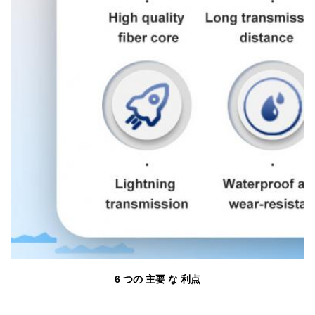
6 つの 主要 な 利点