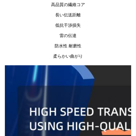
高品質の繊維コア
長い伝送距離
低抗干渉損失
雷の伝達
防水性 耐磨性
柔らかい曲がり