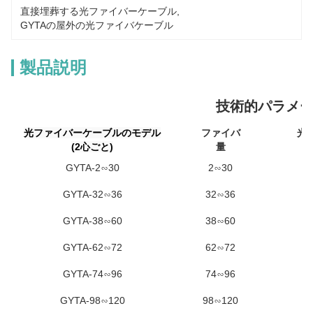
直接埋葬する光ファイバーケーブル
, 
GYTAの屋外の光ファイバケーブル
製品説明
技術的パラメ
光ファイバーケーブルのモデル
ファイバ
光
(2心ごと)
量
ユ
GYTA-2∽30
2∽30
GYTA-32∽36
32∽36
GYTA-38∽60
38∽60
GYTA-62∽72
62∽72
GYTA-74∽96
74∽96
GYTA-98∽120
98∽120