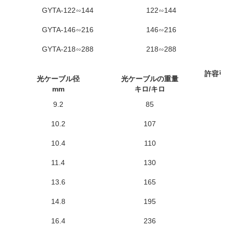
GYTA-122∽144
122∽144
GYTA-146∽216
146∽216
GYTA-218∽288
218∽288
許容引
光ケーブル径
光ケーブルの重量
N
mm
キロ/キロ
9.2
85
6
10.2
107
6
10.4
110
6
11.4
130
6
13.6
165
6
14.8
195
6
16.4
236
6