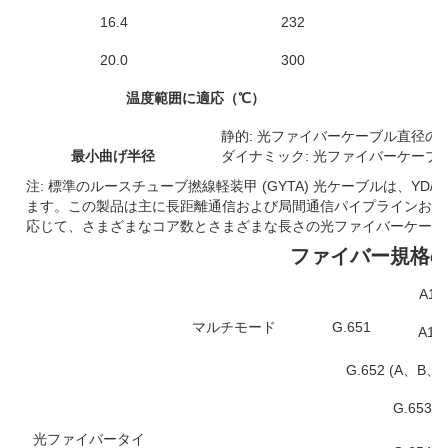
16.4
232
6
20.0
300
1
温度範囲に適応（℃）
静的: 光ファイバーケーブル直径の 1
最小曲げ半径
ダイナミック: 光ファイバーケーブル
注: 標準のルースチューブ撚線軽装甲 (GYTA) 光ケーブルは、YD/T901
ます。この製品は主に長距離通信および局間通信パイプラインおよ
応じて、さまざまなコア数とさまざまな長さの光ファイバーケーブ
ファイバー規格
A1a:
マルチモード
G.651
A1b:
G.652 (A、B、
G.653
光ファイバータイ