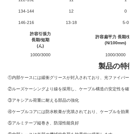
134-144
12
0
146-216
13-18
5-0
許容引張力
許容扁平力 長期/短
長期/短期
(N/100mm)
(ん)
1000/3000
1000/3000
製品の特
①内部ケースには緩衝グリースが封入されており、光ファイバーの
②ルーズケーシングより線を採用し、ケーブル構造の安定性を確保
③アキシアル荷重に耐える部品の強化
④ケーブルコアには防水軟膏が充填されており、ケーブルを効果的
⑤アルミテープ縦巻き、防湿性能良好