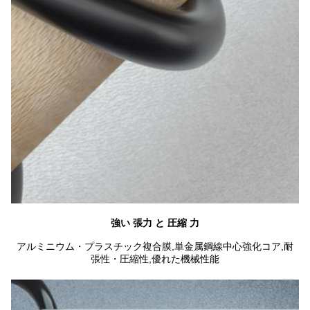
強い 張力 と 圧縮 力
アルミニウム・プラスチック複合膜,単金属鋼線中心強化コア,耐
張性・圧縮性,優れた機械性能