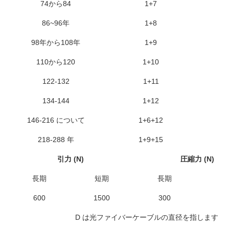
74から84
1+7
86~96年
1+8
98年から108年
1+9
110から120
1+10
122-132
1+11
134-144
1+12
146-216 について
1+6+12
218-288 年
1+9+15
引力 (N)
圧縮力 (N)
長期
短期
長期
短
600
1500
300
10
D は光ファイバーケーブルの直径を指します