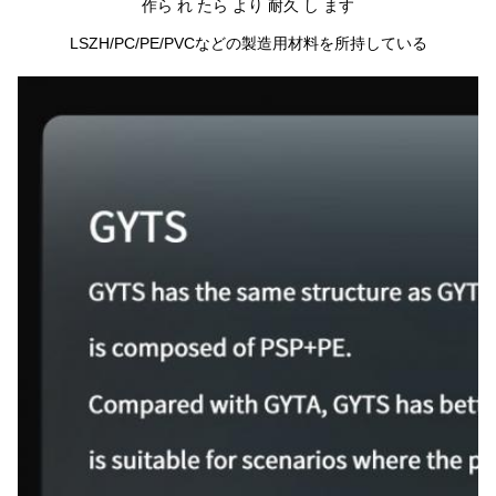
作ら れ たら より 耐久 し ます
LSZH/PC/PE/PVCなどの製造用材料を所持している