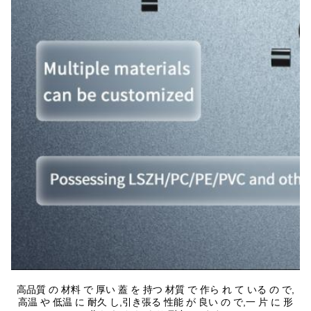
高品質 の 材料 で 厚い 蓋 を 持つ 材質 で 作ら れ て いる の で,
高温 や 低温 に 耐久 し,引き張る 性能 が 良い の で,一 片 に 形