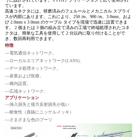
うに設計されています。 FTTHアプリケーションで広く使用され
ています。
高速コネクタには、研磨済みのフェルールとメカニカル スプライ
スが内部にあります。これにより、250 /m、900 /m、3.0mm、およ
び 2.0mm x 3.0mm のケーブル タイプを現場で迅速に設置できま
す。 2 個または 3 個の組み立て済みの工場で終端処理されたコネ
クタは、簡単な工具を使用して 2 分以内に取り付けることがで
き、数回再利用できます。
特徴
---電気通信ネットワーク。
---ローカルエリアネットワーク(LANS);
---データ処理ネットワーク。
---産業および医療。
---構内設置。
---広域ネットワーク;
アプリケーション
---挿入損失と後方反射損失が低い
---耐食性（真鍮にニッケルメッキ）
---さまざまな色のブーツ