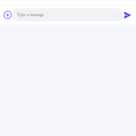
注文情報:
Photo
Video Call
Audio Call