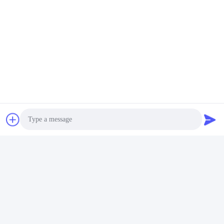
タグ:
繊維式熱縮小管
スピードコネクトファイバーコネクター
光ファイバー変容性減衰器
クイックコンタクト
アドレス
Photo
建物番号2, ギャオリ3丁目,タンクシア町,ドングアン,中国
Video Call
電話番号
Audio Call
86-0769-8772-9980