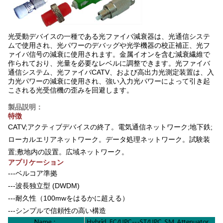
光受動デバイスの一種である光ファイバ減衰器は、光通信システ
ムで使用され、光パワーのデバッグや光学機器の校正補正、光フ
ァイバ信号の減衰に使用されます。金属イオンを含む減衰繊維で
作られており、光量を必要なレベルに調整できます。光ファイバ
通信システム、光ファイバCATV、および高出力光測定装置は、入
力光パワーの減衰に使用され、強い入力光パワーによって引き起
こされる光受信機の歪みを回避します。
製品説明：
特徴
CATV;アクティブデバイスの終了。電気通信ネットワーク;地下鉄;
ローカルエリアネットワーク。データ処理ネットワーク。試験装
置;敷地内の設置。広域ネットワーク。
アプリケーション
---ベルコア準拠
---波長独立型 (DWDM)
---耐久性（100mwをはるかに超える）
---シンプルで信頼性の高い構造