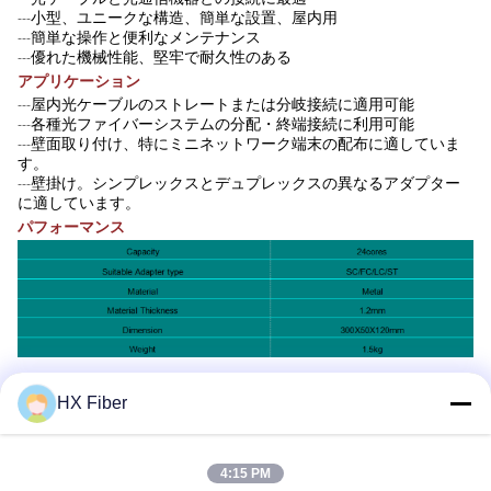
小型、ユニークな構造、簡単な設置、屋内用
---
簡単な操作と便利なメンテナンス
---
優れた機械性能、堅牢で耐久性のある
---
アプリケーション
屋内光ケーブルのストレートまたは分岐接続に適用可能
---
各種光ファイバーシステムの分配・終端接続に利用可能
---
壁面取り付け、特にミニネットワーク端末の配布に適していま
---
す。
壁掛け。シンプレックスとデュプレックスの異なるアダプター
---
に適しています。
パフォーマンス
タグ:
光ファイバースプリッター端末箱
HX Fiber
ディバイダーの配電箱
Ftth繊維の配電箱
4:15 PM