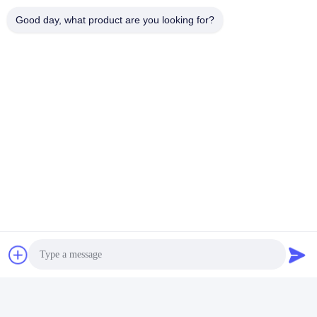
Good day, what product are you looking for?
クイックコンタクト
アドレス
建物番号2, ギャオリ3丁目,タンクシア町,ドングアン,中国
電話番号
86-0769-8772-9980
電子メール
sales@hxfiber.com
プライバシーポリシー
|
地図
| 中国 良質 屋外の装甲光ファイ
バケーブル サプライヤー。Copyright © 2024-2026 Dongguan
HX Fiber Technology Co., Ltd すべての権利は保護されていま
す.