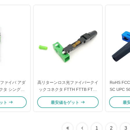
C 光ファイバ アダ
高リターンロス光ファイバークイ
RoHS F
ネクタ シングル
ックコネクタ FTTH FTTB FTTx
SC UPC 
ルチ モード
データセンター SC/FC/LC UPC
ット
最安値をゲット
最
APC PC
1
2
3