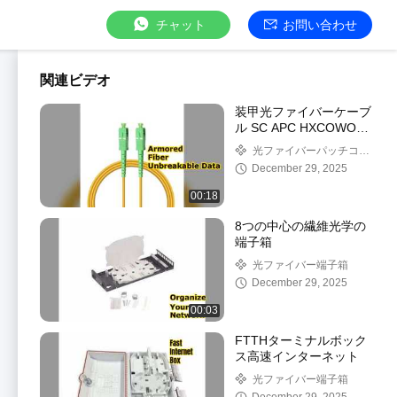
チャット
お問い合わせ
関連ビデオ
装甲光ファイバーケーブ
ル SC APC HXCOWO
データ伝送
光ファイバーパッチコー
ド
December 29, 2025
00:18
8つの中心の繊維光学の
端子箱
光ファイバー端子箱
December 29, 2025
00:03
FTTHターミナルボック
ス高速インターネット
光ファイバー端子箱