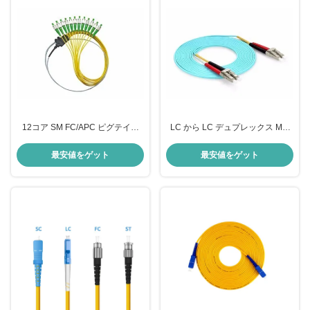
12コア SM FC/APC ピグテイル
LC から LC デュプレックス MM
3.0mm 繊維光学接続の究極のソリ
パッチコード 迅速かつ安定したデ
ューション
ータ転送のための理想的なソリュ
最安値をゲット
最安値をゲット
ーション