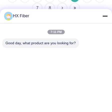
7
8
HX Fiber
7:11 PM
クイックコンタクト
Good day, what product are you looking for?
アドレス
建物番号2, ギャオリ3丁目,タンクシア町,ドングアン,中国
電話番号
86-0769-8772-9980
電子メール
sales@hxfiber.com
プライバシーポリシー
|
地図
| 中国 良質 屋外の装甲光ファイ