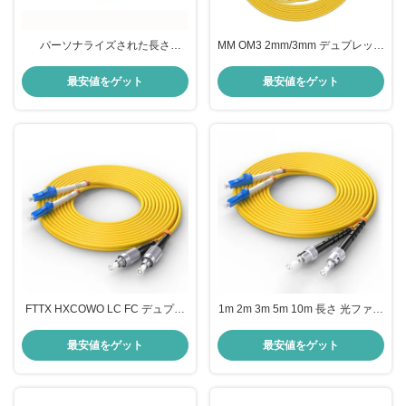
パーソナライズされた長さ
MM OM3 2mm/3mm デュプレック
HXCOWO MM
ス LC/UPC 光ファイバーパッチケ
OM1/OM2/OM3/OM4 LC-LC デュ
ーブル
最安値をゲット
最安値をゲット
プレックス多モード光ファイバー
パッチケーブル
FTTX HXCOWO LC FC デュプレ
1m 2m 3m 5m 10m 長さ 光ファイ
ックス OM3 OM4 ジャンパー
バーパッチコード FTTH データセ
50/125um マルチモード光ファイ
ンター用のカスタマイズされた色
最安値をゲット
最安値をゲット
バーパッチケーブル