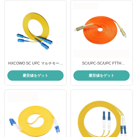
HXCOWO SC UPC マルチモード
SC/UPC-SC/UPC FTTH
3.0mm デュプレックス光ファイバ
FTTxFTTB ネットワーク オーダー
ーケーブル 普通装甲型
メイド長さの光ファイバーパッチ
最安値をゲット
最安値をゲット
ケーブル