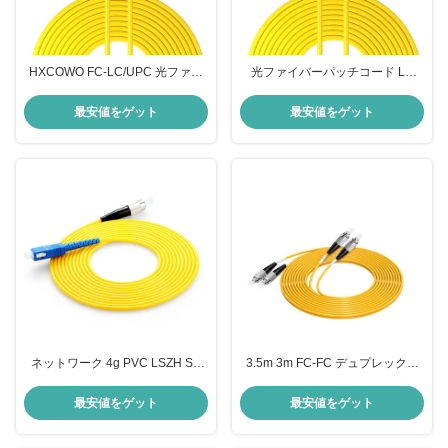
HXCOWO FC-LC/UPC 光ファイ
光ファイバーパッチコード LC
バーケーブル 耐久性のあるカスタ
UPC/LC UPC 2.0mm PVC OFNR
マイズされた色
9/125 シングルモード光ファイバ
最安値をゲット
最安値をゲット
ーケーブルパッチ
ネットワーク 4g PVC LSZH SC
3.5m 3m FC-FC デュプレックス
から FC OM3 多モード 3m 長さの
光ファイバーケーブル HXCOWO
光ファイバーケーブル
OM1 OM2 OM3 50/125 PVC
最安値をゲット
最安値をゲット
LSZH