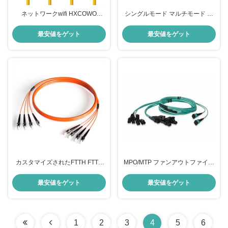
ネットワークwifi HXCOWO
シングルモード マルチモード ジ
SC/FC/LC/ST/MTRJ/MU/DIN UPC
ャンパーパッチコード SC-SC 装
APCコネクタ 光ファイバーパッチ
甲 ファイバーオプティックパッチ
最安値をゲット
最安値をゲット
コード
コード FTTH
カスタマイズされたFTTH FTTB
MPO/MTP ファンアウトファイバ
FTTXネットワーク光ファイバー
ーパッチコード
パッチコードケーブル
最安値をゲット
最安値をゲット
1
2
3
4
5
6