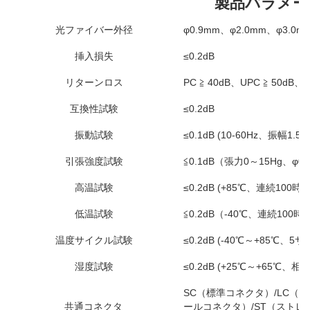
製品パラメー
光ファイバー外径
φ0.9mm、φ2.0mm、φ3.0
挿入損失
≤0.2dB
リターンロス
PC ≧ 40dB、UPC ≧ 50dB、A
互換性試験
≤0.2dB
振動試験
≤0.1dB (10-60Hz、振幅1.5m
引張強度試験
≦0.1dB（張力0～15Hg、φ
高温試験
≤0.2dB (+85℃、連続100時間
低温試験
≦0.2dB（-40℃、連続100時
温度サイクル試験
≤0.2dB (-40℃～+85℃、5
湿度試験
≤0.2dB (+25℃～+65℃、
SC（標準コネクタ）/LC（
共通コネクタ
ールコネクタ）/ST（スト