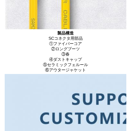
製品構造
SCコネクタ用部品
①
ファイバーコア
②
ロングブーツ
③
春
④
ダストキャップ
⑤
セラミックフェルール
⑥
アウタージャケット