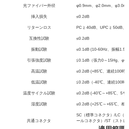
光ファイバー外径
φ0.9mm、φ2.0mm、φ3.0
挿入損失
≤0.2dB
リターンロス
PC ≧ 40dB、UPC ≧ 50dB、A
互換性試験
≤0.2dB
振動試験
≤0.1dB (10-60Hz、振幅1.5m
引張強度試験
≦0.1dB（張力0～15Hg、φ
高温試験
≤0.2dB (+85℃、連続100時間
低温試験
≦0.2dB（-40℃、連続100時
温度サイクル試験
≤0.2dB (-40℃～+85℃、5
湿度試験
≤0.2dB (+25℃～+65℃、
SC（標準コネクタ）/LC（
共通コネクタ
ールコネクタ）/ST（スト