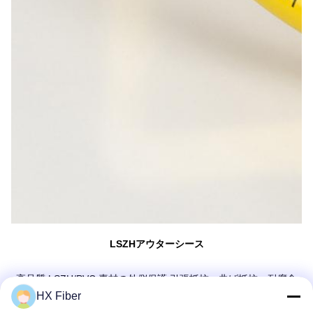
LSZHアウターシース
高品質 LSZH/PVC 素材の外側保護 引張抵抗、曲げ抵抗、耐腐食
性
HX Fiber