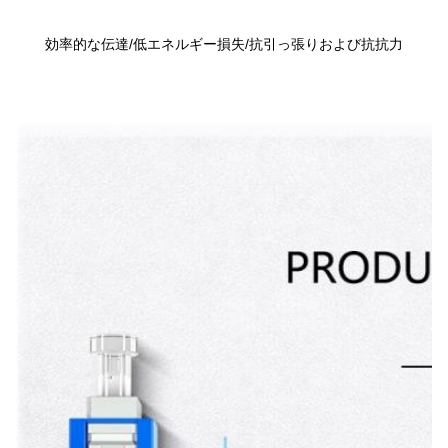
効率的な伝達/低エネルギー損失/抗引っ張りおよび抗抗力