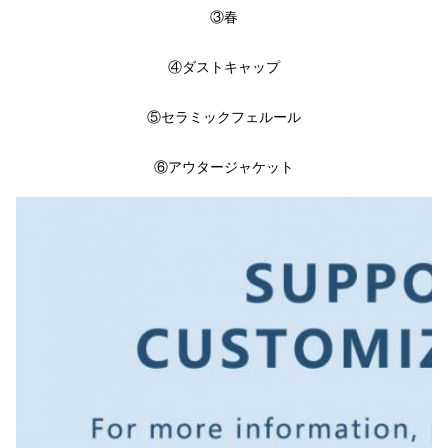
③
春
④
ダストキャップ
⑤
セラミックフェルール
⑥
アウタージャケット