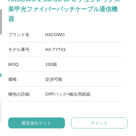
装甲光ファイバーパッチケーブル通信機
器
ブランド名:
HXCOWO
モデル番号:
HX-TYTX1
MOQ:
100個
価格:
交渉可能
梱包の詳細:
OPPバッグ+輸出用紙箱
最安値をゲット
チャット