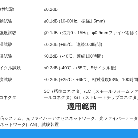
換性試験
≤0.2dB
動試験
≤0.1dB (10-60Hz、振幅1.5mm)
強度試験
≦0.1dB（張力0～15Hg、φ0.9mmファイバを除
温試験
≤0.2dB (+85℃、連続100時間)
温試験
≦0.2dB（-40℃、連続100時間）
イクル試験
≤0.2dB (-40℃～+85℃、5サイクル後)
度試験
≤0.2dB (+25℃～+65℃、相対湿度93%、100時間
SC（標準コネクタ）/LC（スモールフォームファ
コネクタ
ールコネクタ）/ST（ストレートチップコネクタ
適用範囲
信システム、光ファイバーアクセスネットワーク、光ファイバーデータ伝
ネットワーク(LAN)、試験装置