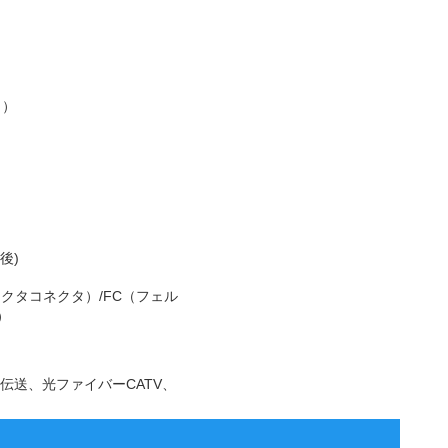
く）
後)
クタコネクタ）/FC（フェル
）
送、光ファイバーCATV、