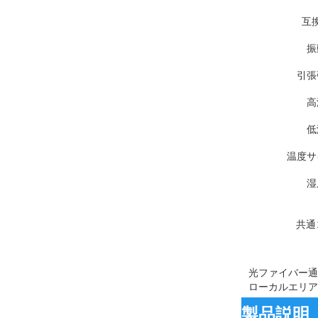
互
振
引張
高
低
温度サ
湿
共通
光ファイバー通
ローカルエリア
製品説明