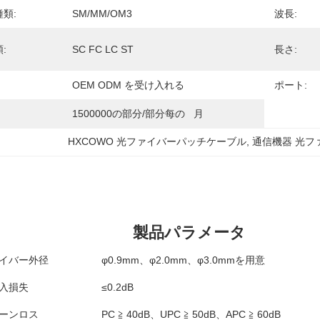
類:
SM/MM/OM3
波長:
:
SC FC LC ST
長さ:
OEM ODM を受け入れる
ポート:
1500000の部分/部分每の   月
HXCOWO 光ファイバーパッチケーブル
, 
通信機器 光フ
製品パラメータ
イバー外径
φ0.9mm、φ2.0mm、φ3.0mmを用意
入損失
≤0.2dB
ーンロス
PC ≧ 40dB、UPC ≧ 50dB、APC ≧ 60dB